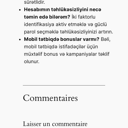
sürətlidir.
Hesabımın təhlükəsizliyini necə
təmin edə bilərəm?
İki faktorlu
identifikasiya aktiv etməklə və güclü
parol seçməklə təhlükəsizliyinizi artırın.
Mobil tətbiqdə bonuslar varmı?
Bəli,
mobil tətbiqdə istifadəçilər üçün
müxtəlif bonus və kampaniyalar təklif
olunur.
Commentaires
Laisser un commentaire