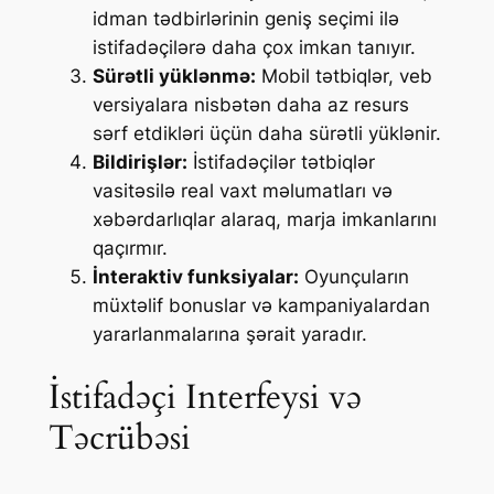
idman tədbirlərinin geniş seçimi ilə
istifadəçilərə daha çox imkan tanıyır.
Sürətli yüklənmə:
Mobil tətbiqlər, veb
versiyalara nisbətən daha az resurs
sərf etdikləri üçün daha sürətli yüklənir.
Bildirişlər:
İstifadəçilər tətbiqlər
vasitəsilə real vaxt məlumatları və
xəbərdarlıqlar alaraq, marja imkanlarını
qaçırmır.
İnteraktiv funksiyalar:
Oyunçuların
müxtəlif bonuslar və kampaniyalardan
yararlanmalarına şərait yaradır.
İstifadəçi Interfeysi və
Təcrübəsi