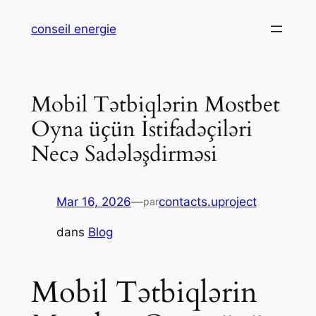
Aller
conseil energie
au
contenu
Mobil Tətbiqlərin Mostbet
Oyna üçün İstifadəçiləri
Necə Sadələşdirməsi
Mar 16, 2026
—
contacts.uproject
par
dans
Blog
Mobil Tətbiqlərin