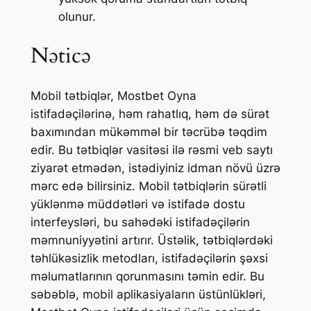
olunur.
Nəticə
Mobil tətbiqlər, Mostbet Oyna
istifadəçilərinə, həm rahatlıq, həm də sürət
baxımından mükəmməl bir təcrübə təqdim
edir. Bu tətbiqlər vasitəsi ilə rəsmi veb saytı
ziyarət etmədən, istədiyiniz idman növü üzrə
mərc edə bilirsiniz. Mobil tətbiqlərin sürətli
yüklənmə müddətləri və istifadə dostu
interfeysləri, bu sahədəki istifadəçilərin
məmnuniyyətini artırır. Üstəlik, tətbiqlərdəki
təhlükəsizlik metodları, istifadəçilərin şəxsi
məlumatlarının qorunmasını təmin edir. Bu
səbəblə, mobil aplikasiyaların üstünlükləri,