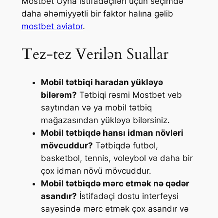
Mostbet Oyna istifadəçiləri üçün seçimdə
daha əhəmiyyətli bir faktor halına gəlib
mostbet aviator
.
Tez-tez Verilən Suallar
Mobil tətbiqi haradan yükləyə
bilərəm?
Tətbiqi rəsmi Mostbet veb
saytından və ya mobil tətbiq
mağazasından yükləyə bilərsiniz.
Mobil tətbiqdə hansı idman növləri
mövcuddur?
Tətbiqdə futbol,
basketbol, tennis, voleybol və daha bir
çox idman növü mövcuddur.
Mobil tətbiqdə mərc etmək nə qədər
asandır?
İstifadəçi dostu interfeysi
sayəsində mərc etmək çox asandır və